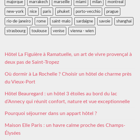
majorque
marrakech
marseille
miami
milan
montreal
new-york
nice
paris
phuket
porto-vecchio
prague
rio-de-janeiro
rome
saint-malo
sardaigne
savoie
shanghai
strasbourg
toulouse
venise
vienna - wien
Hôtel La Figuière à Ramatuelle, un art de vivre provençal à
deux pas de Saint-Tropez
Où dormir à La Rochelle ? Choisir un hôtel de charme près
du Vieux-Port
Hôtel Beauregard : un hôtel 3 étoiles au bord du lac
d’Annecy qui réunit confort, nature et vue exceptionnelle
Pourquoi séjourner dans un appart hôtel ?
Maison Elle Paris : un havre calme proche des Champs-
Élysées