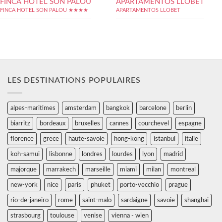
FINCA HOTEL SON PALOU
APARTAMENTOS LLOBET
FINCA HOTEL SON PALOU ★★★★
APARTAMENTOS LLOBET
LES DESTINATIONS POPULAIRES
alpes-maritimes
amsterdam
bangkok
barcelone
berlin
biarritz
bordeaux
bruxelles
cannes
courchevel
espagne
florence
grece
haute-savoie
hong-kong
istanbul
italie
koh-samui
lisbonne
londres
lourdes
lyon
madrid
majorque
marrakech
marseille
miami
milan
montreal
new-york
nice
paris
phuket
porto-vecchio
prague
rio-de-janeiro
rome
saint-malo
sardaigne
savoie
shanghai
strasbourg
toulouse
venise
vienna - wien