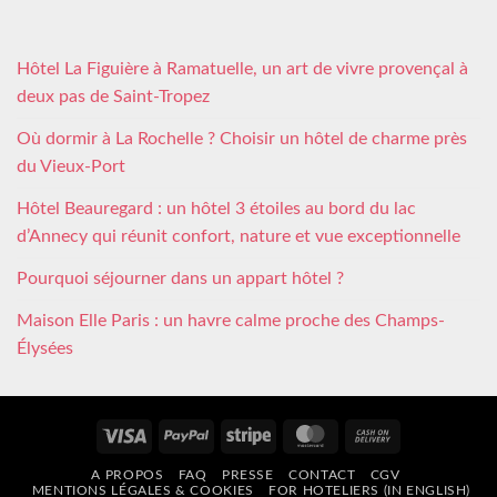
Hôtel La Figuière à Ramatuelle, un art de vivre provençal à
deux pas de Saint-Tropez
Où dormir à La Rochelle ? Choisir un hôtel de charme près
du Vieux-Port
Hôtel Beauregard : un hôtel 3 étoiles au bord du lac
d’Annecy qui réunit confort, nature et vue exceptionnelle
Pourquoi séjourner dans un appart hôtel ?
Maison Elle Paris : un havre calme proche des Champs-
Élysées
Visa
PayPal
Stripe
MasterCard
Cash
On
A PROPOS
FAQ
PRESSE
CONTACT
CGV
Delivery
MENTIONS LÉGALES & COOKIES
FOR HOTELIERS (IN ENGLISH)