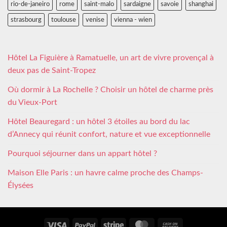
rio-de-janeiro
rome
saint-malo
sardaigne
savoie
shanghai
strasbourg
toulouse
venise
vienna - wien
Hôtel La Figuière à Ramatuelle, un art de vivre provençal à
deux pas de Saint-Tropez
Où dormir à La Rochelle ? Choisir un hôtel de charme près
du Vieux-Port
Hôtel Beauregard : un hôtel 3 étoiles au bord du lac
d’Annecy qui réunit confort, nature et vue exceptionnelle
Pourquoi séjourner dans un appart hôtel ?
Maison Elle Paris : un havre calme proche des Champs-
Élysées
Visa
PayPal
Stripe
MasterCard
Cash