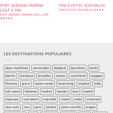
PORT ADRIANO MARINA
FINCA HOTEL SON PALOU
GOLF & SPA
FINCA HOTEL SON PALOU ★★★★
PORT ADRIANO MARINA GOLF & SPA
★★★★★
LES DESTINATIONS POPULAIRES
alpes-maritimes
amsterdam
bangkok
barcelone
berlin
biarritz
bordeaux
bruxelles
cannes
courchevel
espagne
florence
grece
haute-savoie
hong-kong
istanbul
italie
koh-samui
lisbonne
londres
lourdes
lyon
madrid
majorque
marrakech
marseille
miami
milan
montreal
new-york
nice
paris
phuket
porto-vecchio
prague