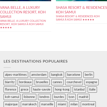
VANA BELLE, A LUXURY
SHASA RESORT & RESIDENCES
COLLECTION RESORT, KOH
KOH SAMUI
SAMUI
SHASA RESORT & RESIDENCES KOH
SAMUI À KOH SAMUI ★★★★★
VANA BELLE, A LUXURY COLLECTION
RESORT, KOH SAMUI À KOH SAMUI
★★★★★
LES DESTINATIONS POPULAIRES
alpes-maritimes
amsterdam
bangkok
barcelone
berlin
biarritz
bordeaux
bruxelles
cannes
courchevel
espagne
florence
grece
haute-savoie
hong-kong
istanbul
italie
koh-samui
lisbonne
londres
lourdes
lyon
madrid
majorque
marrakech
marseille
miami
milan
montreal