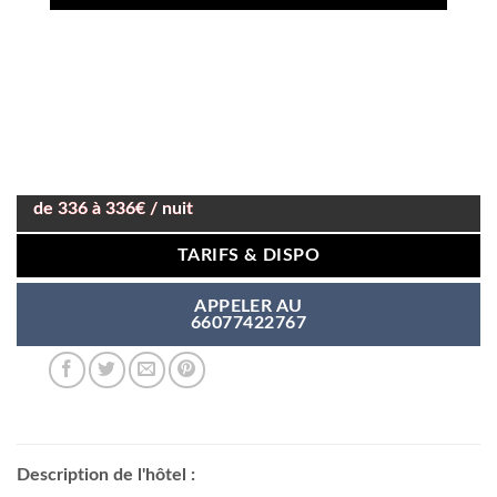
de 336 à 336€ / nuit
TARIFS & DISPO
APPELER AU
66077422767
Description de l'hôtel :