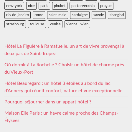
new-york
nice
paris
phuket
porto-vecchio
prague
rio-de-janeiro
rome
saint-malo
sardaigne
savoie
shanghai
strasbourg
toulouse
venise
vienna - wien
Hôtel La Figuière à Ramatuelle, un art de vivre provençal à
deux pas de Saint-Tropez
Où dormir à La Rochelle ? Choisir un hôtel de charme près
du Vieux-Port
Hôtel Beauregard : un hôtel 3 étoiles au bord du lac
d’Annecy qui réunit confort, nature et vue exceptionnelle
Pourquoi séjourner dans un appart hôtel ?
Maison Elle Paris : un havre calme proche des Champs-
Élysées