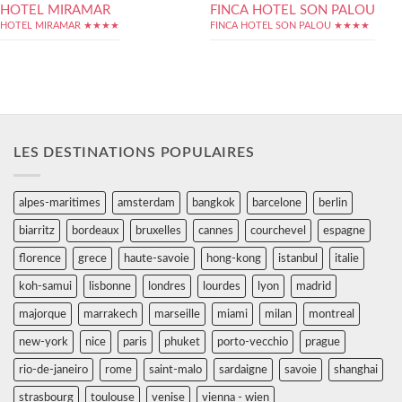
HOTEL MIRAMAR
FINCA HOTEL SON PALOU
HOTEL MIRAMAR ★★★★
FINCA HOTEL SON PALOU ★★★★
LES DESTINATIONS POPULAIRES
alpes-maritimes
amsterdam
bangkok
barcelone
berlin
biarritz
bordeaux
bruxelles
cannes
courchevel
espagne
florence
grece
haute-savoie
hong-kong
istanbul
italie
koh-samui
lisbonne
londres
lourdes
lyon
madrid
majorque
marrakech
marseille
miami
milan
montreal
new-york
nice
paris
phuket
porto-vecchio
prague
rio-de-janeiro
rome
saint-malo
sardaigne
savoie
shanghai
strasbourg
toulouse
venise
vienna - wien