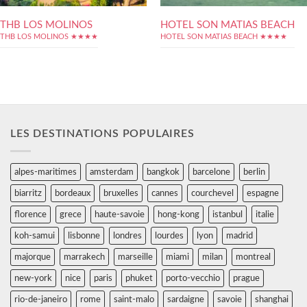
THB LOS MOLINOS
HOTEL SON MATIAS BEACH
THB LOS MOLINOS ★★★★
HOTEL SON MATIAS BEACH ★★★★
LES DESTINATIONS POPULAIRES
alpes-maritimes
amsterdam
bangkok
barcelone
berlin
biarritz
bordeaux
bruxelles
cannes
courchevel
espagne
florence
grece
haute-savoie
hong-kong
istanbul
italie
koh-samui
lisbonne
londres
lourdes
lyon
madrid
majorque
marrakech
marseille
miami
milan
montreal
new-york
nice
paris
phuket
porto-vecchio
prague
rio-de-janeiro
rome
saint-malo
sardaigne
savoie
shanghai