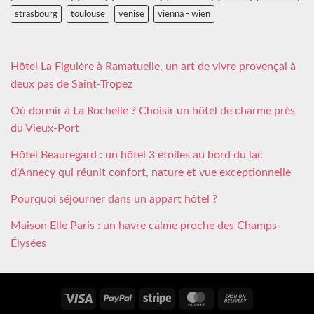
strasbourg
toulouse
venise
vienna - wien
Hôtel La Figuière à Ramatuelle, un art de vivre provençal à
deux pas de Saint-Tropez
Où dormir à La Rochelle ? Choisir un hôtel de charme près
du Vieux-Port
Hôtel Beauregard : un hôtel 3 étoiles au bord du lac
d’Annecy qui réunit confort, nature et vue exceptionnelle
Pourquoi séjourner dans un appart hôtel ?
Maison Elle Paris : un havre calme proche des Champs-
Élysées
Visa
PayPal
Stripe
MasterCard
Cash
On