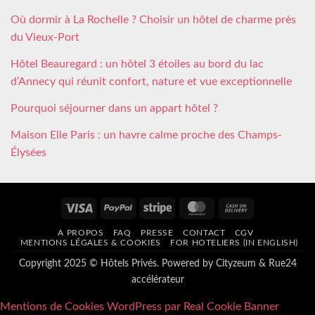
Où dormir à La Rochelle ? Choisir un hôtel de charme près
du Vieux-Port
Hôtel Beauregard : un hôtel 3 étoiles au bord du lac
d’Annecy qui réunit confort, nature et vue exceptionnelle
Pourquoi séjourner dans un appart hôtel ?
Maison Elle Paris : un havre calme proche des Champs-
Élysées
Visa
PayPal
Stripe
MasterCard
Cash
On
A PROPOS
FAQ
PRESSE
CONTACT
CGV
Delivery
MENTIONS LÉGALES & COOKIES
FOR HOTELIERS (IN ENGLISH)
Copyright 2025 © Hôtels Privés. Powered by
Cityzeum
&
Rue24
accélérateur
Mentions de Cookies WordPress par Real Cookie Banner