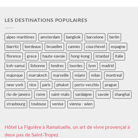
LES DESTINATIONS POPULAIRES
alpes-maritimes
amsterdam
bangkok
barcelone
berlin
biarritz
bordeaux
bruxelles
cannes
courchevel
espagne
florence
grece
haute-savoie
hong-kong
istanbul
italie
koh-samui
lisbonne
londres
lourdes
lyon
madrid
majorque
marrakech
marseille
miami
milan
montreal
new-york
nice
paris
phuket
porto-vecchio
prague
rio-de-janeiro
rome
saint-malo
sardaigne
savoie
shanghai
strasbourg
toulouse
venise
vienna - wien
Hôtel La Figuière à Ramatuelle, un art de vivre provençal à
deux pas de Saint-Tropez