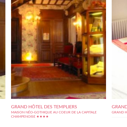
GRAND HÔTEL DES TEMPLIERS
GRAND
MAISON NÉO-GOTHIQUE AU COEUR DE LA CAPITALE
GRAND H
CHAMPENOISE ★★★★
L?hôtel des Templiers de Reims, situé à 5 minutes à pied de la
cathédrale, est un lieu de villégiature apprécié par tous ceux qui