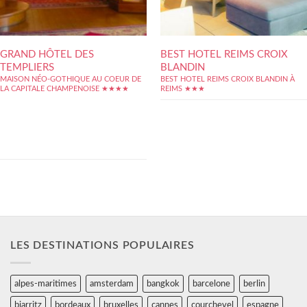
GRAND HÔTEL DES
BEST HOTEL REIMS CROIX
TEMPLIERS
BLANDIN
MAISON NÉO-GOTHIQUE AU COEUR DE
BEST HOTEL REIMS CROIX BLANDIN À
LA CAPITALE CHAMPENOISE ★★★★
REIMS ★★★
L?hôtel des Templiers de Reims, situé à 5
minutes à pied de la cathédrale, est un lieu
de villégiature apprécié par tous ceux qui
sont à la recherche d?authenticité et d?une
décoration classique et distinguée. C?est le
cas de cet hôtel de standing qui est...
LES DESTINATIONS POPULAIRES
alpes-maritimes
amsterdam
bangkok
barcelone
berlin
biarritz
bordeaux
bruxelles
cannes
courchevel
espagne