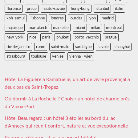
florence
grece
haute-savoie
hong-kong
istanbul
italie
koh-samui
lisbonne
londres
lourdes
lyon
madrid
majorque
marrakech
marseille
miami
milan
montreal
new-york
nice
paris
phuket
porto-vecchio
prague
rio-de-janeiro
rome
saint-malo
sardaigne
savoie
shanghai
strasbourg
toulouse
venise
vienna - wien
Hôtel La Figuière à Ramatuelle, un art de vivre provençal à
deux pas de Saint-Tropez
Où dormir à La Rochelle ? Choisir un hôtel de charme près
du Vieux-Port
Hôtel Beauregard : un hôtel 3 étoiles au bord du lac
d’Annecy qui réunit confort, nature et vue exceptionnelle
Pourquoi séjourner dans un appart hôtel ?