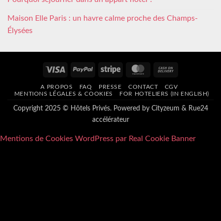
Maison Elle Paris : un havre calme proche des Champs-
Élysées
Visa
PayPal
Stripe
MasterCard
Cash
On
A PROPOS
FAQ
PRESSE
CONTACT
CGV
Delivery
MENTIONS LÉGALES & COOKIES
FOR HOTELIERS (IN ENGLISH)
Copyright 2025 © Hôtels Privés. Powered by
Cityzeum
&
Rue24
accélérateur
Mentions de Cookies WordPress par Real Cookie Banner