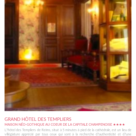
GRAND HÔTEL DES TEMPLIERS
MAISON NÉO-GOTHIQUE AU COEUR DE LA CAPITALE CHAMPENOISE ★★★★
L?hôtel des Templiers de Reims, situé à 5 minutes à pied de la cathédrale, est un lieu de
villégiature apprécié par tous ceux qui sont à la recherche d?authenticité et d?une