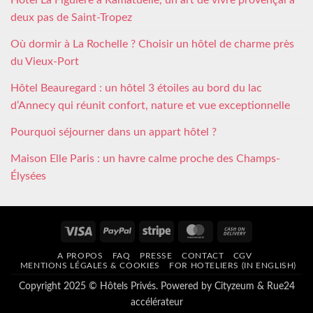
Hôtel La Figuière à Ramatuelle, un art de vivre provençal à
deux pas de Saint-Tropez
Où dormir à La Rochelle ? Choisir un hôtel de charme près
du Vieux-Port
Hôtel Beauregard : un hôtel 3 étoiles au bord du lac
d’Annecy qui réunit confort, nature et vue exceptionnelle
Pourquoi séjourner dans un appart hôtel ?
Maison Elle Paris : un havre calme proche des Champs-
Élysées
Visa
PayPal
Stripe
MasterCard
Cash
On
A PROPOS
FAQ
PRESSE
CONTACT
CGV
Delivery
MENTIONS LÉGALES & COOKIES
FOR HOTELIERS (IN ENGLISH)
Copyright 2025 © Hôtels Privés. Powered by
Cityzeum
&
Rue24
accélérateur