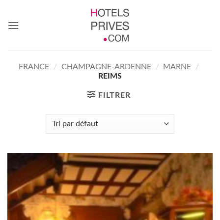
Passer
au
contenu
FRANCE
/
CHAMPAGNE-ARDENNE
/
MARNE
/
REIMS
FILTRER