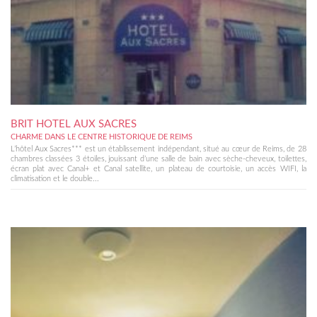
BRIT HOTEL AUX SACRES
CHARME DANS LE CENTRE HISTORIQUE DE REIMS
L’hôtel Aux Sacres*** est un établissement indépendant, situé au cœur de Reims, de 28
chambres classées 3 étoiles, jouissant d’une salle de bain avec sèche-cheveux, toilettes,
écran plat avec Canal+ et Canal satellite, un plateau de courtoisie, un accès WIFI, la
climatisation et le double...