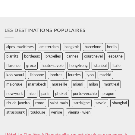
LES DESTINATIONS POPULAIRES
alpes-maritimes
amsterdam
bangkok
barcelone
berlin
biarritz
bordeaux
bruxelles
cannes
courchevel
espagne
florence
grece
haute-savoie
hong-kong
istanbul
italie
koh-samui
lisbonne
londres
lourdes
lyon
madrid
majorque
marrakech
marseille
miami
milan
montreal
new-york
nice
paris
phuket
porto-vecchio
prague
rio-de-janeiro
rome
saint-malo
sardaigne
savoie
shanghai
strasbourg
toulouse
venise
vienna - wien