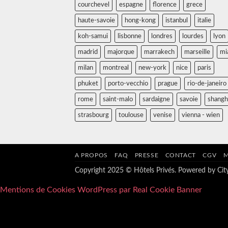
courchevel
espagne
florence
grece
haute-savoie
hong-kong
istanbul
italie
koh-samui
lisbonne
londres
lourdes
lyon
madrid
majorque
marrakech
marseille
mi
milan
montreal
new-york
nice
paris
phuket
porto-vecchio
prague
rio-de-janeiro
rome
saint-malo
sardaigne
savoie
shangh
strasbourg
toulouse
venise
vienna - wien
A PROPOS
FAQ
PRESSE
CONTACT
CGV
M
Copyright 2025 © Hôtels Privés. Powered by
Ci
Mentions de Cookies WordPress par Real Cookie Banner