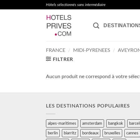
Passer
Hôtels sélectionnés sans intermédiaire
au
contenu
DESTINATION
FRANCE
/
MIDI-PYRENEES
/
AVEYRO
FILTRER
Aucun produit ne correspond à votre sélec
LES DESTINATIONS POPULAIRES
alpes-maritimes
amsterdam
bangkok
barce
berlin
biarritz
bordeaux
bruxelles
cannes