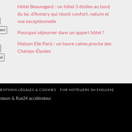
Hôtel Beauregard : un hôtel 3 étoiles au bord
du lac d’Annecy qui réunit confort, nature et
vue exceptionnelle
ami
Pourquoi séjourner dans un appart hôtel ?
Maison Elle Paris : un havre calme proche des
Champs-Élysées
ai
ENTIONS LÉGALES & COOKIES
FOR HOTELIERS (IN ENGLISH)
tyzeum
&
Rue24 accélérateur