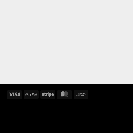
Visa
PayPal
Stripe
MasterCard
Cash
On
Delivery