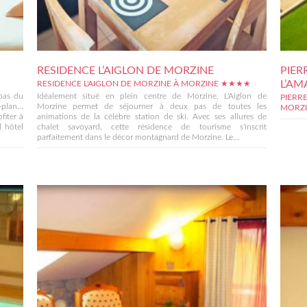
RESIDENCE L’AIGLON DE MORZINE
PIER
L’AM
RESIDENCE L'AIGLON DE MORZINE À MORZINE ★★★★
pas du
Idéalement situé en plein centre de Morzine, L'Aiglon de
PIERR
lan...
Morzine permet de séjourner à deux pas de toutes les
MORZ
fiter à
animations de la célèbre station de ski. Avec ses allures de
d hôtel
chalet savoyard, cette résidence de tourisme s'inscrit
parfaitement dans le décor montagnard de Morzine. Le...