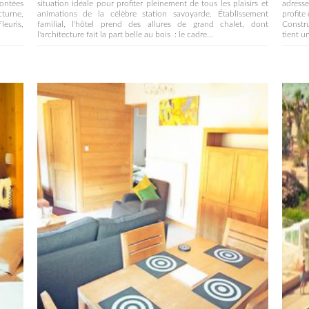
ontées
situation idéale pour profiter pleinement de tous les plaisirs et
adresse
cturne,
animations de la célèbre station savoyarde. Établissement
profite
leuris,
familial, l'hôtel prend des allures de grand chalet, dont
Constru
l'architecture fait la part belle au bois : le cadre...
tient un