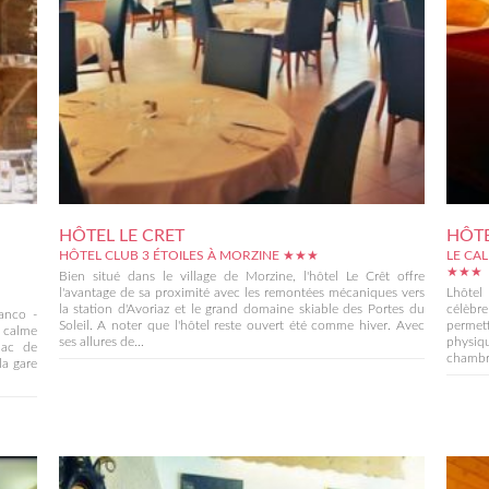
HÔTEL LE CRET
HÔTE
HÔTEL CLUB 3 ÉTOILES À MORZINE ★★★
LE CA
★★★
Bien situé dans le village de Morzine, l'hôtel Le Crêt offre
l'avantage de sa proximité avec les remontées mécaniques vers
Lhôtel 
la station d'Avoriaz et le grand domaine skiable des Portes du
célèbr
anco -
Soleil. A noter que l'hôtel reste ouvert été comme hiver. Avec
permett
n calme
ses allures de...
physiq
lac de
chambre
la gare