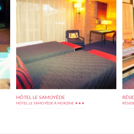
HÔTEL LE SAMOYÈDE
RÉSI
HÔTEL LE SAMOYÈDE À MORZINE ★★★
RÉSID