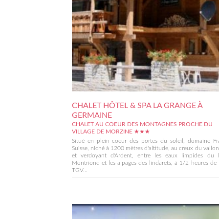
CHALET HÔTEL & SPA LA GRANGE À
GERMAINE
CHALET AU COEUR DES MONTAGNES PROCHE DU
VILLAGE DE MORZINE ★★★
Situé en plein coeur des portes du soleil, domaine Fr
Suisse, niché à 1200 mètres d'altitude, au creux du vallo
et verdoyant d'Ardent, entre les eaux limpides du 
Montriond et les alpages des lindarets, à 1/2 heures de 
TGV...