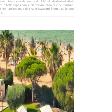
s réputées de la station de ski. L'hôtel, idéalement situé,
 d'un belle exposition sur le versant ensoleillé de Morzine.
it tel une réplique de chalet savoyard, l'hôtel, où le bois
e...