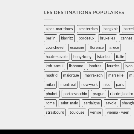
LES DESTINATIONS POPULAIRES
alpes-maritimes
amsterdam
bangkok
barce
berlin
biarritz
bordeaux
bruxelles
cannes
courchevel
espagne
florence
grece
haute-savoie
hong-kong
istanbul
italie
koh-samui
lisbonne
londres
lourdes
lyon
madrid
majorque
marrakech
marseille
mi
milan
montreal
new-york
nice
paris
phuket
porto-vecchio
prague
rio-de-janeiro
rome
saint-malo
sardaigne
savoie
shangh
strasbourg
toulouse
venise
vienna - wien