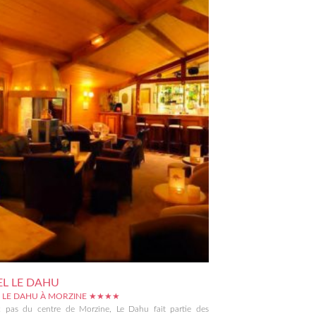
L LE DAHU
 LE DAHU À MORZINE ★★★★
 pas du centre de Morzine, Le Dahu fait partie des