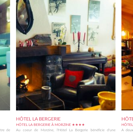
HÔTEL LA BERGERIE
HÔTE
HÔTEL LA BERGERIE À MORZINE ★★★★
HÔTEL
ntre de
Au coeur de Morzine, l'Hôtel La Bergerie bénéficie d'une
A deux