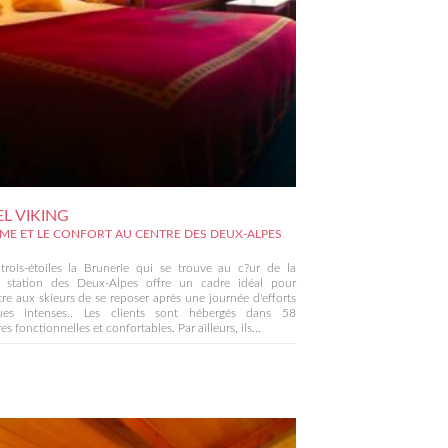
L VIKING
LME ET LE CONFORT AU CENTRE DES DEUX-ALPES
trois-étoiles la Brunerie qui se trouve au c?ur de la
e station des Deux-Alpes offre un cadre idéal pour
re aux skieurs de se reposer après une journée d'efforts
ues intenses.. Les clients sont hébergés dans 58
s fonctionnelles et confortables. Par ailleurs, ils...