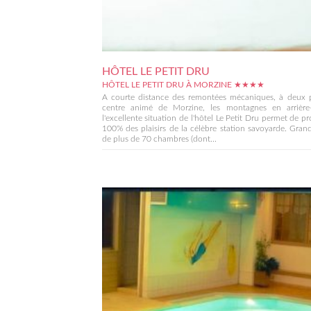
HÔTEL LE PETIT DRU
HÔTEL LE PETIT DRU À MORZINE ★★★★
A courte distance des remontées mécaniques, à deux 
centre animé de Morzine, les montagnes en arrière-p
l'excellente situation de l'hôtel Le Petit Dru permet de pro
100% des plaisirs de la célèbre station savoyarde. Gran
de plus de 70 chambres (dont...