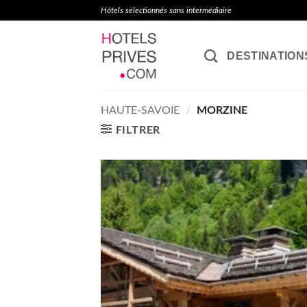
Passer
Hôtels sélectionnés sans intermédiaire
au
contenu
DESTINATION
HAUTE-SAVOIE
/
MORZINE
FILTRER