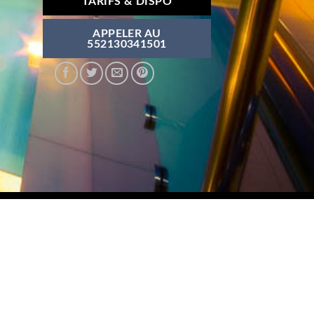
TARIFS & DISPO
APPELER AU
552130341501