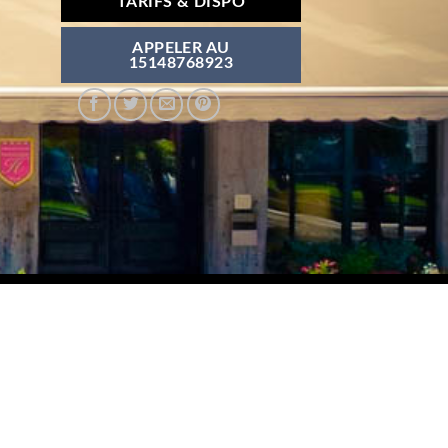
TARIFS & DISPO
APPELER AU
15148768923