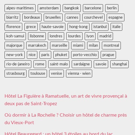
alpes-maritimes
amsterdam
bangkok
barcelone
berlin
biarritz
bordeaux
bruxelles
cannes
courchevel
espagne
florence
grece
haute-savoie
hong-kong
istanbul
italie
koh-samui
lisbonne
londres
lourdes
lyon
madrid
majorque
marrakech
marseille
miami
milan
montreal
new-york
nice
paris
phuket
porto-vecchio
prague
rio-de-janeiro
rome
saint-malo
sardaigne
savoie
shanghai
strasbourg
toulouse
venise
vienna - wien
Hôtel La Figuière à Ramatuelle, un art de vivre provençal à
deux pas de Saint-Tropez
Où dormir à La Rochelle ? Choisir un hôtel de charme près
du Vieux-Port
Hôtel Beauregard : un hôtel 3 étoiles au bord du lac