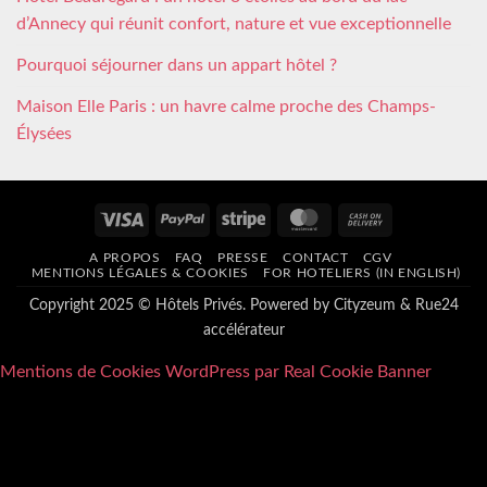
d’Annecy qui réunit confort, nature et vue exceptionnelle
Pourquoi séjourner dans un appart hôtel ?
Maison Elle Paris : un havre calme proche des Champs-
Élysées
Visa
PayPal
Stripe
MasterCard
Cash
On
A PROPOS
FAQ
PRESSE
CONTACT
CGV
Delivery
MENTIONS LÉGALES & COOKIES
FOR HOTELIERS (IN ENGLISH)
Copyright 2025 © Hôtels Privés. Powered by
Cityzeum
&
Rue24
accélérateur
Mentions de Cookies WordPress par Real Cookie Banner