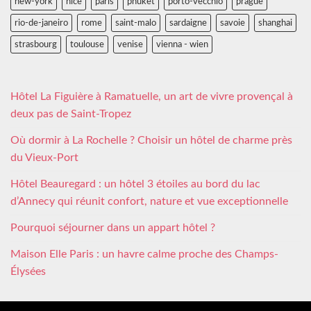
new-york
nice
paris
phuket
porto-vecchio
prague
rio-de-janeiro
rome
saint-malo
sardaigne
savoie
shanghai
strasbourg
toulouse
venise
vienna - wien
Hôtel La Figuière à Ramatuelle, un art de vivre provençal à
deux pas de Saint-Tropez
Où dormir à La Rochelle ? Choisir un hôtel de charme près
du Vieux-Port
Hôtel Beauregard : un hôtel 3 étoiles au bord du lac
d’Annecy qui réunit confort, nature et vue exceptionnelle
Pourquoi séjourner dans un appart hôtel ?
Maison Elle Paris : un havre calme proche des Champs-
Élysées