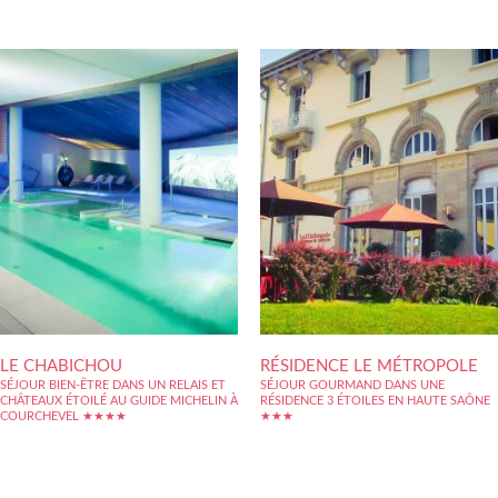
LE CHABICHOU
RÉSIDENCE LE MÉTROPOLE
SÉJOUR BIEN-ÊTRE DANS UN RELAIS ET
SÉJOUR GOURMAND DANS UNE
CHÂTEAUX ÉTOILÉ AU GUIDE MICHELIN À
RÉSIDENCE 3 ÉTOILES EN HAUTE SAÔNE
COURCHEVEL ★★★★
★★★
Le Chabichou****, Relais & Châteaux,
La résidence le Métropole***, rénovée dans
propose un accueil chaleureux et un service
la tradition du thermalisme luxovien, est
personnalisé au sein de son hôtel à
située dans un grand parc en face du Centre
l’ambiance familiale. 41 chambres et suites de
Thermal de Luxeuil-les-Bains. La résidence
grand confort à la décoration personnalisée,
vous propose 43 studios et appartements