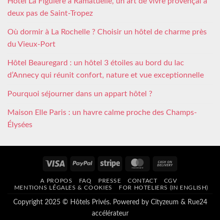
Hôtel La Figuière à Ramatuelle, un art de vivre provençal à
deux pas de Saint-Tropez
Où dormir à La Rochelle ? Choisir un hôtel de charme près
du Vieux-Port
Hôtel Beauregard : un hôtel 3 étoiles au bord du lac
d’Annecy qui réunit confort, nature et vue exceptionnelle
Pourquoi séjourner dans un appart hôtel ?
Maison Elle Paris : un havre calme proche des Champs-
Élysées
Visa
PayPal
Stripe
MasterCard
Cash
On
A PROPOS
FAQ
PRESSE
CONTACT
CGV
Delivery
MENTIONS LÉGALES & COOKIES
FOR HOTELIERS (IN ENGLISH)
Copyright 2025 © Hôtels Privés. Powered by
Cityzeum
&
Rue24
accélérateur