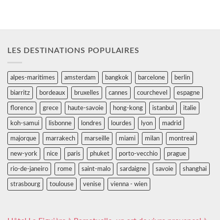
LES DESTINATIONS POPULAIRES
alpes-maritimes
amsterdam
bangkok
barcelone
berlin
biarritz
bordeaux
bruxelles
cannes
courchevel
espagne
florence
grece
haute-savoie
hong-kong
istanbul
italie
koh-samui
lisbonne
londres
lourdes
lyon
madrid
majorque
marrakech
marseille
miami
milan
montreal
new-york
nice
paris
phuket
porto-vecchio
prague
rio-de-janeiro
rome
saint-malo
sardaigne
savoie
shanghai
strasbourg
toulouse
venise
vienna - wien