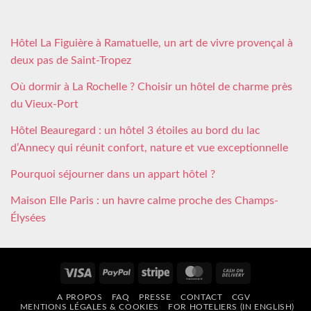
Hôtel La Figuière à Ramatuelle, un art de vivre provençal à
deux pas de Saint-Tropez
Où dormir à La Rochelle ? Choisir un hôtel de charme près
du Vieux-Port
Hôtel Beauregard : un hôtel 3 étoiles au bord du lac
d’Annecy qui réunit confort, nature et vue exceptionnelle
Pourquoi séjourner dans un appart hôtel ?
Maison Elle Paris : un havre calme proche des Champs-
Élysées
Visa
PayPal
Stripe
MasterCard
Cash
On
A PROPOS
FAQ
PRESSE
CONTACT
CGV
Delivery
MENTIONS LÉGALES & COOKIES
FOR HOTELIERS (IN ENGLISH)