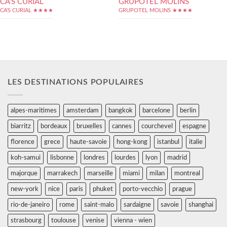
CA’S CURIAL
GRUPOTEL MOLINS
CA'S CURIAL ★★★★
GRUPOTEL MOLINS ★★★★
LES DESTINATIONS POPULAIRES
alpes-maritimes
amsterdam
bangkok
barcelone
berlin
biarritz
bordeaux
bruxelles
cannes
courchevel
espagne
florence
grece
haute-savoie
hong-kong
istanbul
italie
koh-samui
lisbonne
londres
lourdes
lyon
madrid
majorque
marrakech
marseille
miami
milan
montreal
new-york
nice
paris
phuket
porto-vecchio
prague
rio-de-janeiro
rome
saint-malo
sardaigne
savoie
shanghai
strasbourg
toulouse
venise
vienna - wien