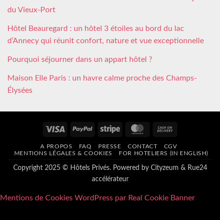
du Vieux-Port
Hôtel Beauregard : un hôtel 3 étoiles au bord du lac
d’Annecy qui réunit confort, nature et vue exceptionnelle
Pourquoi séjourner dans un appart hôtel ?
Maison Elle Paris : un havre calme proche des Champs-
Élysées
Visa
PayPal
Stripe
MasterCard
Cash
On
A PROPOS
FAQ
PRESSE
CONTACT
CGV
Delivery
MENTIONS LÉGALES & COOKIES
FOR HOTELIERS (IN ENGLISH)
Copyright 2025 © Hôtels Privés. Powered by
Cityzeum
&
Rue24
accélérateur
Mentions de Cookies WordPress par Real Cookie Banner