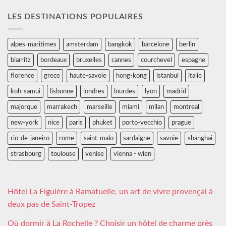
LES DESTINATIONS POPULAIRES
alpes-maritimes
amsterdam
bangkok
barcelone
berlin
biarritz
bordeaux
bruxelles
cannes
courchevel
espagne
florence
grece
haute-savoie
hong-kong
istanbul
italie
koh-samui
lisbonne
londres
lourdes
lyon
madrid
majorque
marrakech
marseille
miami
milan
montreal
new-york
nice
paris
phuket
porto-vecchio
prague
rio-de-janeiro
rome
saint-malo
sardaigne
savoie
shanghai
strasbourg
toulouse
venise
vienna - wien
Hôtel La Figuière à Ramatuelle, un art de vivre provençal à
deux pas de Saint-Tropez
Où dormir à La Rochelle ? Choisir un hôtel de charme près