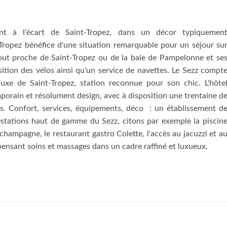
nt à l'écart de Saint-Tropez, dans un décor typiquemen
-Tropez bénéfice d'une situation remarquable pour un séjour su
ut proche de Saint-Tropez ou de la baie de Pampelonne et se
osition des vélos ainsi qu'un service de navettes. Le Sezz compt
luxe de Saint-Tropez, station reconnue pour son chic. L'hôte
mporain et résolument design, avec à disposition une trentaine d
s. Confort, services, équipements, déco : un établissement d
estations haut de gamme du Sezz, citons par exemple la piscin
champagne, le restaurant gastro Colette, l'accès au jacuzzi et a
ensant soins et massages dans un cadre raffiné et luxueux.