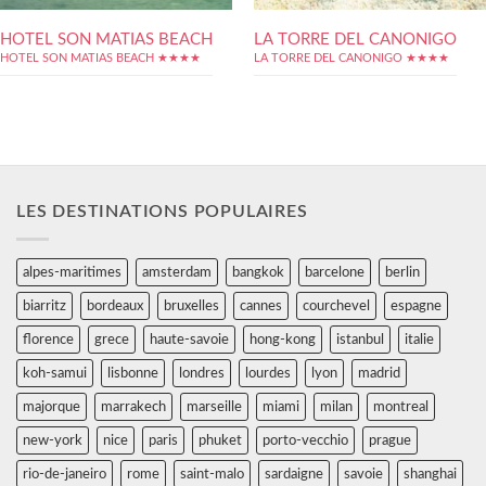
HOTEL SON MATIAS BEACH
LA TORRE DEL CANONIGO
HOTEL SON MATIAS BEACH ★★★★
LA TORRE DEL CANONIGO ★★★★
LES DESTINATIONS POPULAIRES
alpes-maritimes
amsterdam
bangkok
barcelone
berlin
biarritz
bordeaux
bruxelles
cannes
courchevel
espagne
florence
grece
haute-savoie
hong-kong
istanbul
italie
koh-samui
lisbonne
londres
lourdes
lyon
madrid
majorque
marrakech
marseille
miami
milan
montreal
new-york
nice
paris
phuket
porto-vecchio
prague
rio-de-janeiro
rome
saint-malo
sardaigne
savoie
shanghai