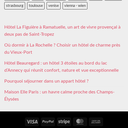
strasbourg
toulouse
venise
vienna - wien
Hôtel La Figuière à Ramatuelle, un art de vivre provençal à
deux pas de Saint-Tropez
Où dormir à La Rochelle ? Choisir un hôtel de charme près
du Vieux-Port
Hôtel Beauregard : un hôtel 3 étoiles au bord du lac
d’Annecy qui réunit confort, nature et vue exceptionnelle
Pourquoi séjourner dans un appart hôtel ?
Maison Elle Paris : un havre calme proche des Champs-
Élysées
Visa
PayPal
Stripe
MasterCard
Cash
On