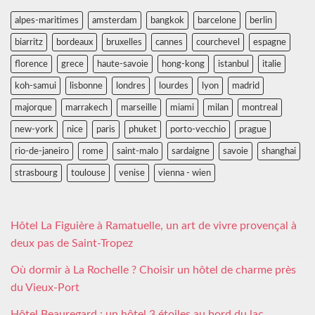
alpes-maritimes
amsterdam
bangkok
barcelone
berlin
biarritz
bordeaux
bruxelles
cannes
courchevel
espagne
florence
grece
haute-savoie
hong-kong
istanbul
italie
koh-samui
lisbonne
londres
lourdes
lyon
madrid
majorque
marrakech
marseille
miami
milan
montreal
new-york
nice
paris
phuket
porto-vecchio
prague
rio-de-janeiro
rome
saint-malo
sardaigne
savoie
shanghai
strasbourg
toulouse
venise
vienna - wien
Hôtel La Figuière à Ramatuelle, un art de vivre provençal à
deux pas de Saint-Tropez
Où dormir à La Rochelle ? Choisir un hôtel de charme près
du Vieux-Port
Hôtel Beauregard : un hôtel 3 étoiles au bord du lac