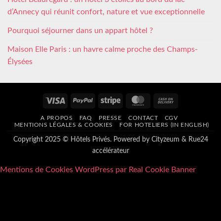
d’Annecy qui réunit confort, nature et vue exceptionnelle
Pourquoi séjourner dans un appart hôtel ?
Maison Elle Paris : un havre calme proche des Champs-
Élysées
Visa
PayPal
Stripe
MasterCard
Cash
On
A PROPOS
FAQ
PRESSE
CONTACT
CGV
Delivery
MENTIONS LÉGALES & COOKIES
FOR HOTELIERS (IN ENGLISH)
Copyright 2025 © Hôtels Privés. Powered by
Cityzeum
&
Rue24
accélérateur
Mentions de Cookies WordPress par Real Cookie Banner