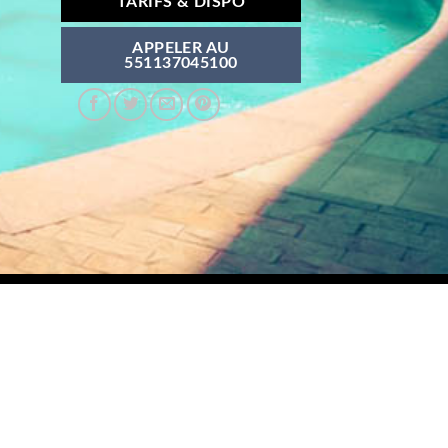
TARIFS & DISPO
APPELER AU
551137045100