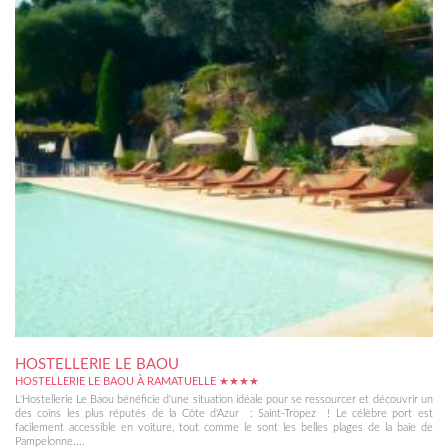
HOSTELLERIE LE BAOU
HOSTELLERIE LE BAOU À RAMATUELLE ★★★★
L'Hostellerie Le Baou bénéficie d'une situation idéale pour se ressourcer et découvrir un
des coins les plus réputés de la Côte d'Azur : Saint-Tropez ! Le célèbre port est
facilement accessible en voiture, tout comme le sont les belles plages de la baie de
Pampelonne....