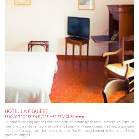
HÔTEL LA FIGUIÈRE
SÉJOUR TROPÉZIEN ENTRE MER ET VIGNES ★★★
Ce hameau de cinq maisons dans son écrin de nature méridionale, accueille les visiteurs
dans une oasis de senteurs invitant à la farniente. Magnifiquement située, à quelques
mètres de la plage, ses chambres calmes et fraîches constitueront le lieu de repli idéal
après les longues...