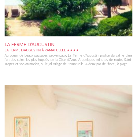
LA FERME D’AUGUSTIN
LA FERME D'AUGUSTIN À RAMATUELLE ★★★★
Au coeur de beaux paysages provençaux, La Ferme d'Augustin profite du calme dans
l'un des coins les plus huppés de la Côte d'Azur. A quelques minutes de route, Saint-
Tropez et son animation, ou le joli village de Ramatuelle. A deux pas de l'hôtel, la plage...