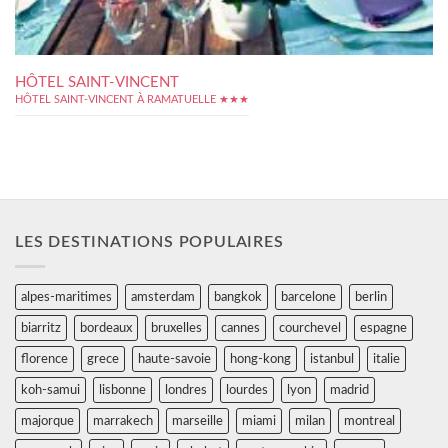
HÔTEL SAINT-VINCENT
HÔTEL SAINT-VINCENT À RAMATUELLE ★★★
LES DESTINATIONS POPULAIRES
alpes-maritimes
amsterdam
bangkok
barcelone
berlin
biarritz
bordeaux
bruxelles
cannes
courchevel
espagne
florence
grece
haute-savoie
hong-kong
istanbul
italie
koh-samui
lisbonne
londres
lourdes
lyon
madrid
majorque
marrakech
marseille
miami
milan
montreal