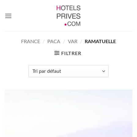
Passer
au
contenu
FRANCE
/
PACA
/
VAR
/
RAMATUELLE
FILTRER