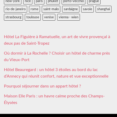
new-york
nice
paris
phuket
porto-vecchio
prague
rio-de-janeiro
rome
saint-malo
sardaigne
savoie
shanghai
strasbourg
toulouse
venise
vienna - wien
Hôtel La Figuière à Ramatuelle, un art de vivre provençal à
deux pas de Saint-Tropez
Où dormir à La Rochelle ? Choisir un hôtel de charme près
du Vieux-Port
Hôtel Beauregard : un hôtel 3 étoiles au bord du lac
d’Annecy qui réunit confort, nature et vue exceptionnelle
Pourquoi séjourner dans un appart hôtel ?
Maison Elle Paris : un havre calme proche des Champs-
Élysées