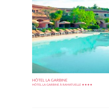
HÔTEL LA GARBINE
HÔTEL LA GARBINE À RAMATUELLE ★★★★
L'hôtel La Garbine bénéficie d'un cadre agréable sur la 
varoise, à courte distance de route du célèbre port de Sa
Tropez comme du charmant village de Ramatuelle. L'h
profite également de la proximité de la mer, à deux pas d
belle plage de Pampelonne....