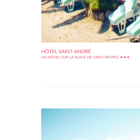
HÔTEL SAINT-ANDRÉ
UN HÔTEL SUR LA PLAGE DE SAINT-TROPEZ ★★★
L'hôtel Saint-André est réputé pour son implantation idéal
plein coeur de la plage de Pampelonne, dans la célèbre vill
Saint-Tropez. Avec son jardin en bord de mer, les cli
pourront bénéficier d'une vue magnifique tout en profitan
l'air marin et de ses...