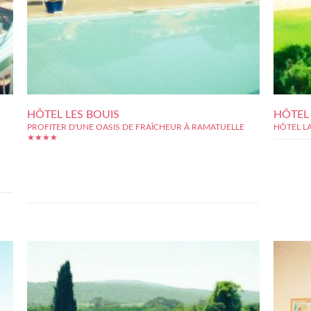
HÔTEL LES BOUIS
HÔTEL
PROFITER D'UNE OASIS DE FRAÎCHEUR À RAMATUELLE
HÔTEL L
★★★★
e en
e de
Grande bâtisse provençale au charme authentique, l'hôtel Les
ents
Bouis est un établissement prestigieux quatre étoiles implanté
t de
dans le villagede Ramatuelle, tout proche de la ville de Saint-
Tropez. En effet, la célèbre plage de Pampelonne est située à
seulement quelques pas pour aller se ressourcer et...