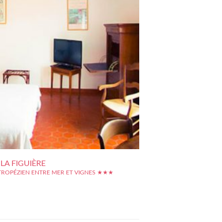
LA FIGUIÈRE
TROPÉZIEN ENTRE MER ET VIGNES ★★★
u de cinq maisons dans son écrin de nature
e, accueille les visiteurs dans une oasis de senteurs
à la farniente. Magnifiquement située, à quelques
e la plage, ses chambres calmes et fraîches
nt le lieu de repli idéal après les longues...