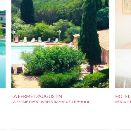
LA FERME D’AUGUSTIN
HÔTEL 
LA FERME D'AUGUSTIN À RAMATUELLE ★★★★
SÉJOUR 
côte
Au coeur de beaux paysages provençaux, La Ferme d'Augustin
Ce hamea
int-
profite du calme dans l'un des coins les plus huppés de la Côte
méridional
ôtel
d'Azur. A quelques minutes de route, Saint-Tropez et son
invitant 
e la
animation, ou le joli village de Ramatuelle. A deux pas de l'hôtel,
mètres d
la plage...
constituero