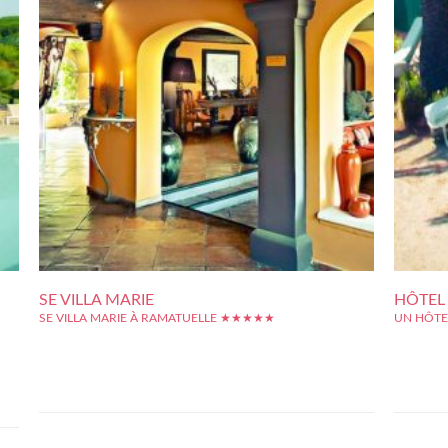
SE VILLA MARIE
HÔTEL
SE VILLA MARIE À RAMATUELLE ★★★★★
UN HÔTE
Perdu dans les collines de Ramatuelles, l'un des plus charmants
L'hôtel Sa
 Les
villages de Provence, la Villa Marie jouit d'une grande
plein coeu
anté
tranquillité tout en siégeant à deux pas des temps forts de ce
Saint-Tro
int-
coin chic de la Côte d'Azur : le port de Saint-Tropez (navette à
pourront 
ée à
disposition...
l'air marin 