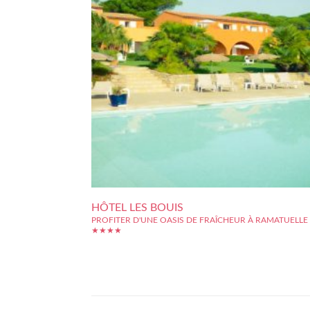
HÔTEL LES BOUIS
PROFITER D'UNE OASIS DE FRAÎCHEUR À RAMATUELLE
★★★★
Grande bâtisse provençale au charme authentique, l'hôtel
Bouis est un établissement prestigieux quatre étoiles impl
dans le villagede Ramatuelle, tout proche de la ville de Sa
Tropez. En effet, la célèbre plage de Pampelonne est situ
seulement quelques pas pour aller se ressourcer et...