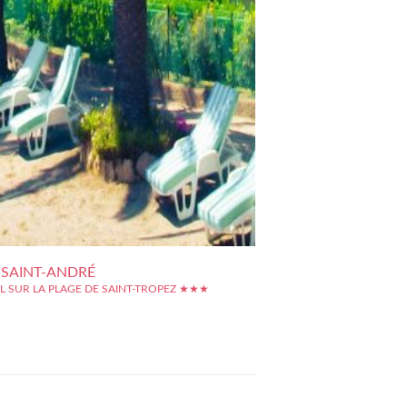
 SAINT-ANDRÉ
L SUR LA PLAGE DE SAINT-TROPEZ ★★★
int-André est réputé pour son implantation idéale en
r de la plage de Pampelonne, dans la célèbre ville de
pez. Avec son jardin en bord de mer, les clients
bénéficier d'une vue magnifique tout en profitant de
et de ses...