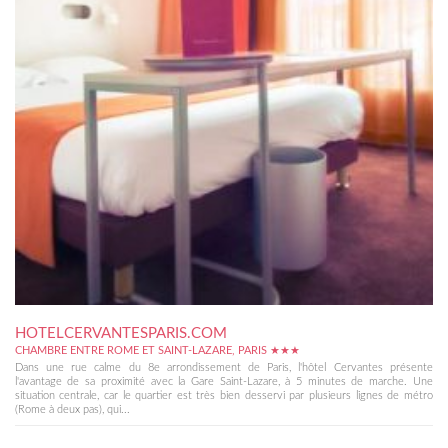
HOTELCERVANTESPARIS.COM
CHAMBRE ENTRE ROME ET SAINT-LAZARE, PARIS ★★★
Dans une rue calme du 8e arrondissement de Paris, l'hôtel Cervantes présente
l'avantage de sa proximité avec la Gare Saint-Lazare, à 5 minutes de marche. Une
situation centrale, car le quartier est très bien desservi par plusieurs lignes de métro
(Rome à deux pas), qui...