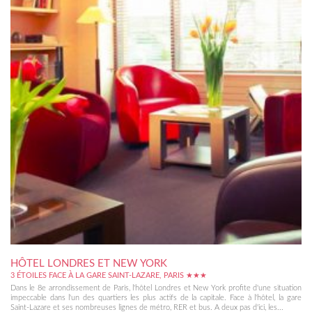
HÔTEL LONDRES ET NEW YORK
3 ÉTOILES FACE À LA GARE SAINT-LAZARE, PARIS ★★★
Dans le 8e arrondissement de Paris, l'hôtel Londres et New York profite d'une situation
impeccable dans l'un des quartiers les plus actifs de la capitale. Face à l'hôtel, la gare
Saint-Lazare et ses nombreuses lignes de métro, RER et bus. A deux pas d'ici, les...