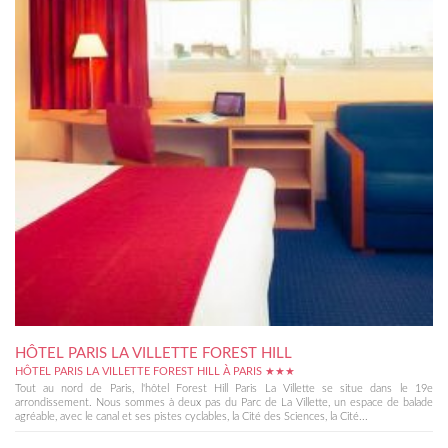
HÔTEL PARIS LA VILLETTE FOREST HILL
HÔTEL PARIS LA VILLETTE FOREST HILL À PARIS ★★★
Tout au nord de Paris, l'hôtel Forest Hill Paris La Villette se situe dans le 19e
arrondissement. Nous sommes à deux pas du Parc de La Villette, un espace de balade
agréable, avec le canal et ses pistes cyclables, la Cité des Sciences, la Cité...