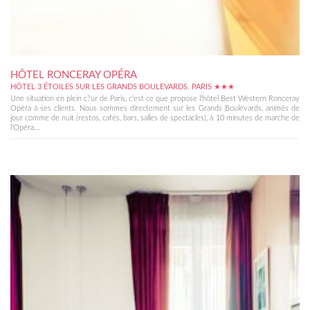
HÔTEL RONCERAY OPÉRA
HÔTEL 3 ÉTOILES SUR LES GRANDS BOULEVARDS, PARIS ★★★
Une situation en plein c?ur de Paris, c'est ce que propose l'hôtel Best Western Ronceray
Opéra à ses clients. Nous sommes directement sur les Grands Boulevards, animés de
jour comme de nuit (restos, cafés, bars, salles de spectacles), à 10 minutes de marche de
l'Opéra...