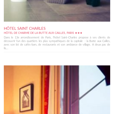
HÔTEL SAINT CHARLES
HÔTEL DE CHARME DE LA BUTTE AUX CAILLES, PARIS ★★★
Dans le 13e arrondissement de Paris, l'hôtel Saint-Charles propose à ses clients de
découvrir l'un des quartiers les plus sympathiques de la capitale : la Butte aux Cailles,
avec son lot de cafés-bars, de restaurants et son ambiance de village. A deux pas de
là,...