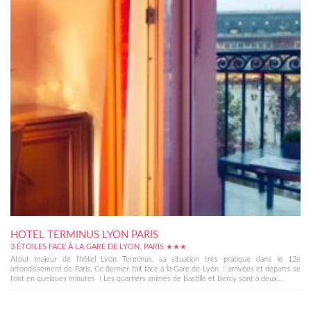
HOTEL TERMINUS LYON PARIS
3 ÉTOILES FACE À LA GARE DE LYON, PARIS ★★★
Atout majeur de l'hôtel Lyon Terminus, sa situation très pratique dans le 12e
arrondissement de Paris. Ce dernier fait face à la Gare de Lyon : arrivées et départs se
font en quelques minutes ! Les quartiers animés de Bastille et Bercy sont à deux...