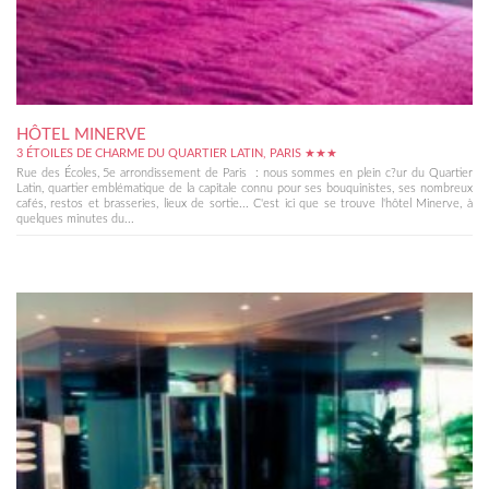
HÔTEL MINERVE
3 ÉTOILES DE CHARME DU QUARTIER LATIN, PARIS ★★★
Rue des Écoles, 5e arrondissement de Paris : nous sommes en plein c?ur du Quartier
Latin, quartier emblématique de la capitale connu pour ses bouquinistes, ses nombreux
cafés, restos et brasseries, lieux de sortie... C'est ici que se trouve l'hôtel Minerve, à
quelques minutes du...