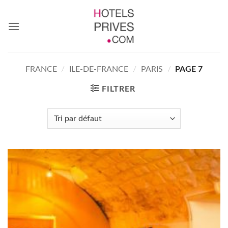
Passer
au
contenu
FRANCE
/
ILE-DE-FRANCE
/
PARIS
/
PAGE 7
FILTRER