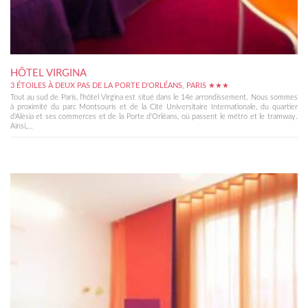
HÔTEL VIRGINA
3 ÉTOILES À DEUX PAS DE LA PORTE D'ORLÉANS, PARIS ★★★
Tout au sud de Paris, l'hôtel Virgina est situé dans le 14e arrondissement. Nous sommes
à proximité du parc Montsouris et de la Cité Universitaire Internationale, du quartier
d'Alésia et ses commerces et de la Porte d'Orléans, où passent le métro et le tramway.
Ainsi,...