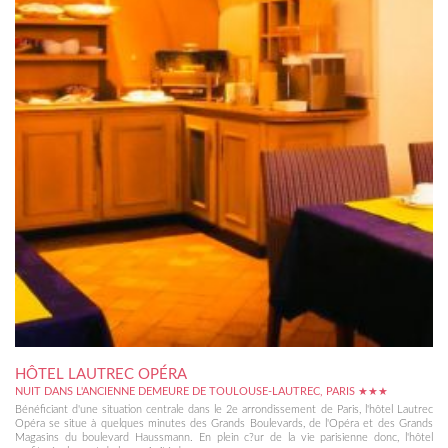
HÔTEL LAUTREC OPÉRA
NUIT DANS L'ANCIENNE DEMEURE DE TOULOUSE-LAUTREC, PARIS ★★★
Bénéficiant d'une situation centrale dans le 2e arrondissement de Paris, l'hôtel Lautrec
Opéra se situe à quelques minutes des Grands Boulevards, de l'Opéra et des Grands
Magasins du boulevard Haussmann. En plein c?ur de la vie parisienne donc, l'hôtel