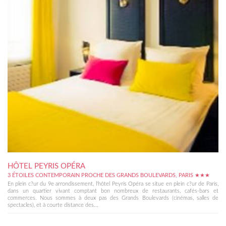
HÔTEL PEYRIS OPÉRA
3 ÉTOILES CONTEMPORAIN PROCHE DES GRANDS BOULEVARDS, PARIS ★★★
En plein c?ur du 9e arrondissement, l'hôtel Peyris Opéra se situe en plein c?ur de Paris,
dans un quartier vivant comptant bon nombreux de restaurants, cafés-bars et
commerces. Nous sommes à deux pas des Grands Boulevards (cinémas, salles de
spectacles), et à courte distance des...