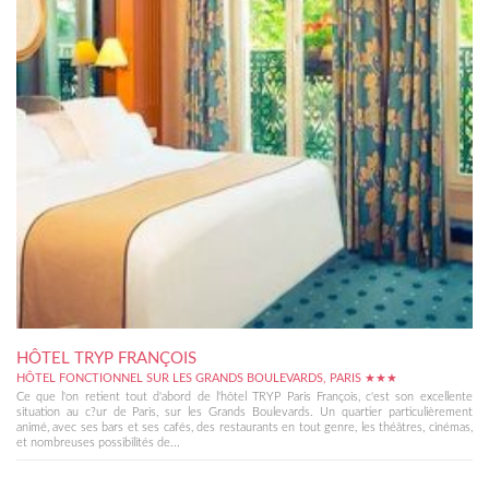
HÔTEL TRYP FRANÇOIS
HÔTEL FONCTIONNEL SUR LES GRANDS BOULEVARDS, PARIS ★★★
Ce que l'on retient tout d'abord de l'hôtel TRYP Paris François, c'est son excellente
situation au c?ur de Paris, sur les Grands Boulevards. Un quartier particulièrement
animé, avec ses bars et ses cafés, des restaurants en tout genre, les théâtres, cinémas,
et nombreuses possibilités de...