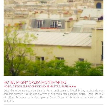
HOTEL MIGNY OPERA MONTMARTRE
HÔTEL 3 ÉTOILES PROCHE DE MONTMARTRE, PARIS ★★★
Doté d'une bonne situation dans le 9e arrondissement, l'hôtel Migny profite de son
agréable quartier : la rue des Martyrs et ses commerces, Pigalle (métro Pigalle, lignes 2
et 12) et Montmartre à deux pas, le Sacré Coeur à dix minutes de marche... Un
quartier...