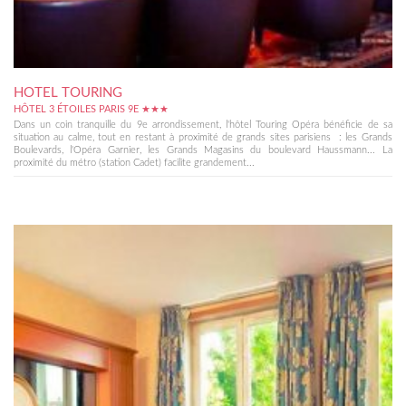
HOTEL TOURING
HÔTEL 3 ÉTOILES PARIS 9E ★★★
Dans un coin tranquille du 9e arrondissement, l'hôtel Touring Opéra bénéficie de sa
situation au calme, tout en restant à proximité de grands sites parisiens : les Grands
Boulevards, l'Opéra Garnier, les Grands Magasins du boulevard Haussmann... La
proximité du métro (station Cadet) facilite grandement...