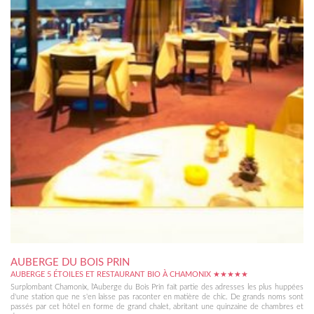
AUBERGE DU BOIS PRIN
AUBERGE 5 ÉTOILES ET RESTAURANT BIO À CHAMONIX ★★★★★
Surplombant Chamonix, l'Auberge du Bois Prin fait partie des adresses les plus huppées
d'une station que ne s'en laisse pas raconter en matière de chic. De grands noms sont
passés par cet hôtel en forme de grand chalet, abritant une quinzaine de chambres et