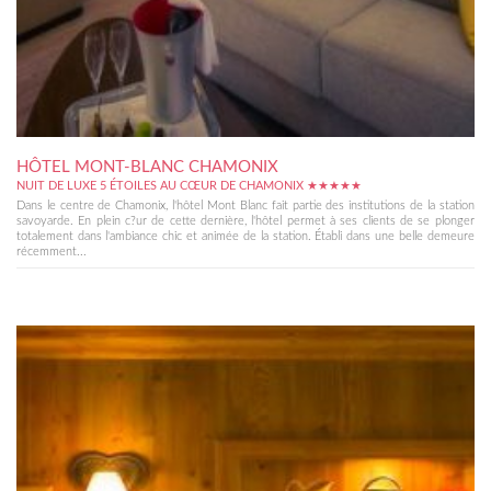
HÔTEL MONT-BLANC CHAMONIX
NUIT DE LUXE 5 ÉTOILES AU CŒUR DE CHAMONIX ★★★★★
Dans le centre de Chamonix, l'hôtel Mont Blanc fait partie des institutions de la station
savoyarde. En plein c?ur de cette dernière, l'hôtel permet à ses clients de se plonger
totalement dans l'ambiance chic et animée de la station. Établi dans une belle demeure
récemment...