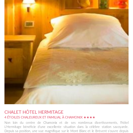
CHALET HÔTEL HERMITAGE
4 ÉTOILES CHALEUREUX ET FAMILIAL À CHAMONIX ★★★★
Non loin du centre de Chamonix et de ses nombreux divertissements, l'hôtel
L'Hermitage bénéficie d'une excellente situation dans la célèbre station savoyarde.
Depuis sa position, une vue magnifique sur le Mont Blanc et le Brévent s'ouvre depuis