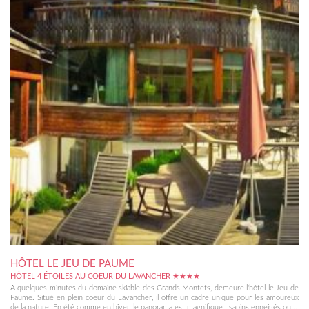
HÔTEL LE JEU DE PAUME
HÔTEL 4 ÉTOILES AU COEUR DU LAVANCHER ★★★★
A quelques minutes du domaine skiable des Grands Montets, demeure l'hôtel le Jeu de
Paume. Situé en plein coeur du Lavancher, il offre un cadre unique pour les amoureux
de la nature. En été comme en hiver, le panorama est magnifique : sapins enneigés ou...