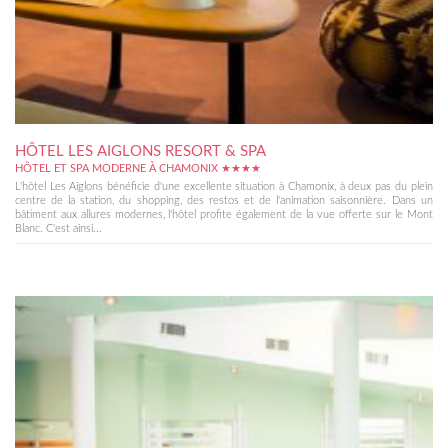
HÔTEL LES AIGLONS RESORT & SPA
HÔTEL ET SPA MODERNE À CHAMONIX ★★★★
L'hôtel Les Aiglons bénéficie d'une excellente situation à Chamonix, à deux pas du plein
centre de la station, du shopping, des restos et de l'animation saisonnière. Dans un
bâtiment aux allures modernes, l'hôtel profite également de la vue offerte sur le Mont
Blanc. C'est ainsi...