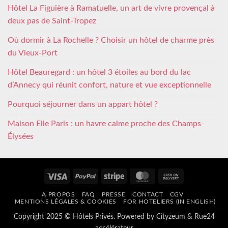
Hôtel La Figuière à Ramatuelle, un art de vivre provençal à
deux pas de Saint-Tropez
Où dormir à La Rochelle ? Choisir un hôtel de charme près
du Vieux-Port
Hôtel Beauregard : un hôtel 3 étoiles au bord du lac
d’Annecy qui réunit confort, nature et vue exceptionnelle
Pourquoi séjourner dans un appart hôtel ?
Maison Elle Paris : un havre calme proche des Champs-
Élysées
Visa
PayPal
Stripe
MasterCard
Cash
On
A PROPOS
FAQ
PRESSE
CONTACT
CGV
Delivery
MENTIONS LÉGALES & COOKIES
FOR HOTELIERS (IN ENGLISH)
Copyright 2025 © Hôtels Privés. Powered by
Cityzeum
&
Rue24