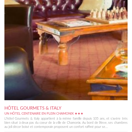
HÔTEL GOURMETS & ITALY
UN HÔTEL CENTENAIRE EN PLEIN CHAMONIX ★★★
L'hôtel Gourmets & Italy appartient à la même famille depuis 105 ans, et s'avère très
bien situé à deux pas du coeur de la ville de Chamonix. Au bord de l'Arve, ses chambres
au joli décor boisé et contemporain proposent un confort raffiné pour se...