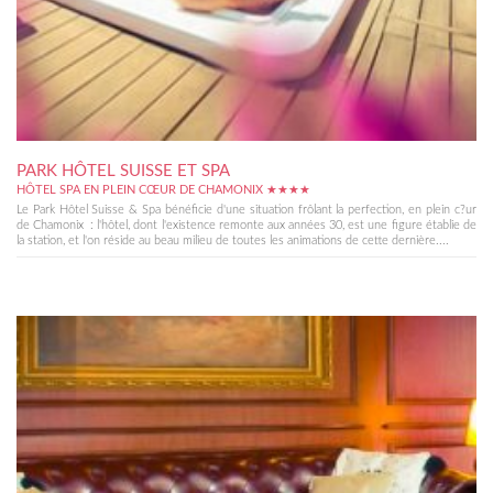
PARK HÔTEL SUISSE ET SPA
HÔTEL SPA EN PLEIN CŒUR DE CHAMONIX ★★★★
Le Park Hôtel Suisse & Spa bénéficie d'une situation frôlant la perfection, en plein c?ur
de Chamonix : l'hôtel, dont l'existence remonte aux années 30, est une figure établie de
la station, et l'on réside au beau milieu de toutes les animations de cette dernière....