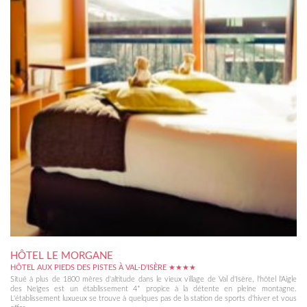
HÔTEL LE MORGANE
HÔTEL AUX PIEDS DES PISTES À VAL-D'ISÈRE ★★★★
Situé à plus de 1800 mères d'altitude dans le vieux village de Val d'Isère, l'hôtel l'Aigle
des Neiges est un établissement 4* propice à la détente en pleine montagne.
L'établissement luxueux se trouve à quelques pas de la station de sports d'hiver et vous