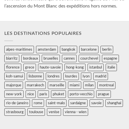
l’ascension du Mont Blanc des expéditions hors normes.
LES DESTINATIONS POPULAIRES
alpes-maritimes
amsterdam
bangkok
barcelone
berlin
biarritz
bordeaux
bruxelles
cannes
courchevel
espagne
florence
grece
haute-savoie
hong-kong
istanbul
italie
koh-samui
lisbonne
londres
lourdes
lyon
madrid
majorque
marrakech
marseille
miami
milan
montreal
new-york
nice
paris
phuket
porto-vecchio
prague
rio-de-janeiro
rome
saint-malo
sardaigne
savoie
shanghai
strasbourg
toulouse
venise
vienna - wien