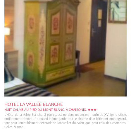
HÔTEL LA VALLÉE BLANCHE
NUIT CALME AU PIED DU MONT BLANC, À CHAMONIX. ★★★
L'Hôtel de la Vallée Blanche, 3 étoiles, est né dans un ancien moulin du XVIIIème siècle,
entièrement rénové. Il a quand même gardé tout le charme d'un bâtiment montagnard,
tant pour l'ameublement décoratif de l'accueil et du salon, que pour celui des chambres.
Celles-ci sont...