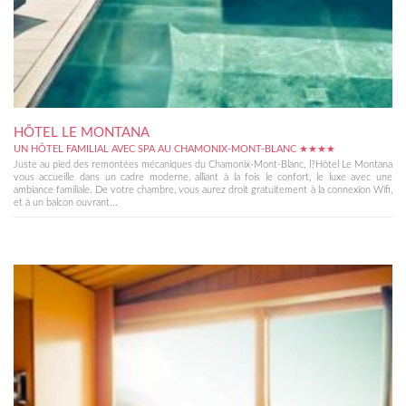
HÔTEL LE MONTANA
UN HÔTEL FAMILIAL AVEC SPA AU CHAMONIX-MONT-BLANC ★★★★
Juste au pied des remontées mécaniques du Chamonix-Mont-Blanc, l?Hôtel Le Montana
vous accueille dans un cadre moderne, alliant à la fois le confort, le luxe avec une
ambiance familiale. De votre chambre, vous aurez droit gratuitement à la connexion Wifi,
et à un balcon ouvrant...