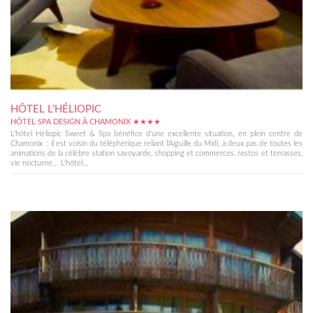
HÔTEL L’HÉLIOPIC
HÔTEL SPA DESIGN À CHAMONIX ★★★★
L'hôtel Héliopic Sweet & Spa bénéfice d'une excellente situation, en plein centre de
Chamonix : il est voisin du téléphérique reliant l'Aiguille du Midi, à deux pas de toutes les
animations de la célèbre station savoyarde, shopping et commerces, restos et terrasses,
vie nocturne... L'hôtel...