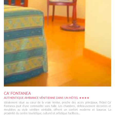
CA’ FONTANEA
AUTHENTIQUE AMBIANCE VÉNITIENNE DANS UN HÔTEL ★★★★
Idéalement situé au cœur de la vraie Venise, proche des accès principaux, l'hôtel Ca'
Fontanea jouit d'une commodité sans faille. Les chambres, délicieusement décorées et
meublées au style vénitien véritable, offrent un confort moderne et luxueux. La
proximité du centre touristique, culturel et artistique facilitera...