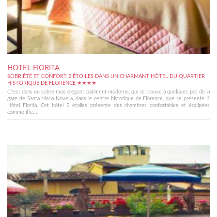
HOTEL FIORITA
SOBRIÉTÉ ET CONFORT 2 ÉTOILES DANS UN CHARMANT HÔTEL DU QUARTIER
HISTORIQUE DE FLORENCE ★★★★
C?est dans un sobre mais élégant bâtiment moderne, qui se trouve à quelques pas de la
gare de Santa Maria Novella, dans le centre historique de Florence, que se présente l?
Hôtel Fiorita. Cet hôtel 2 étoiles présente des chambres confortables et équipées
comme il le...