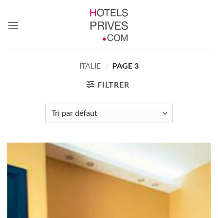
Passer
au
contenu
ITALIE
/
PAGE 3
FILTRER