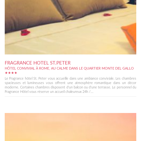
FRAGRANCE HOTEL ST.PETER
HÔTEL CONVIVIAL À ROME, AU CALME DANS LE QUARTIER MONTE DEL GALLO
★★★★
Le Fragrance hôtel St. Peter vous accueille dans une ambiance conviviale. Les chambres
spacieuses et lumineuses vous offrent une atmosphère romantique dans un décor
moderne. Certaines chambres disposent d'un balcon ou d'une terrasse. Le personnel du
Fragrance Hôtel vous réserve un accueil chaleureux 24h /...