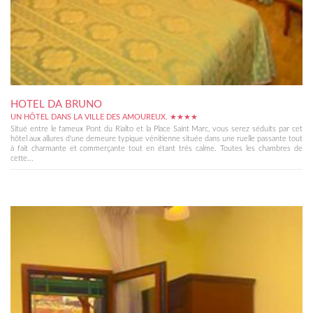
HOTEL DA BRUNO
UN HÔTEL DANS LA VILLE DES AMOUREUX. ★★★★
Situé entre le fameux Pont du Rialto et la Place Saint Marc, vous serez séduits par cet
hôtel aux allures d'une demeure typique vénitienne située dans une ruelle passante tout
à fait charmante et commerçante tout en étant très calme. Toutes les chambres de
cette...