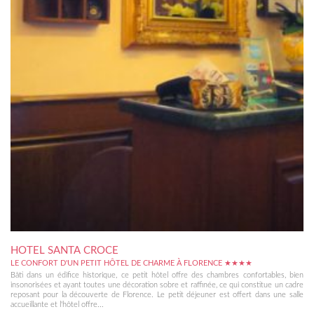
HOTEL SANTA CROCE
LE CONFORT D'UN PETIT HÔTEL DE CHARME À FLORENCE ★★★★
Bâti dans un édifice historique, ce petit hôtel offre des chambres confortables, bien
insonorisées et ayant toutes une décoration sobre et raffinée, ce qui constitue un cadre
reposant pour la découverte de Florence. Le petit déjeuner est offert dans une salle
accueillante et l'hôtel offre...