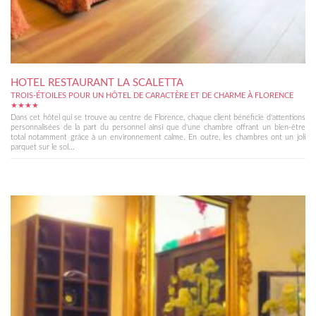
HOTEL RESTAURANT LA SCALETTA
TROIS-ÉTOILES POUR UN HÔTEL DE CARACTÈRE ET DE CHARME À FLORENCE
★★★★
Dans cet hôtel qui se trouve au centre de Florence, chaque client bénéficie d'attentions
personnalisées de la part du personnel ainsi que d'une chambre offrant un bien-être
total notamment grâce à un environnement calme. En outre, les chambres ont un joli
parquet sur le sol...