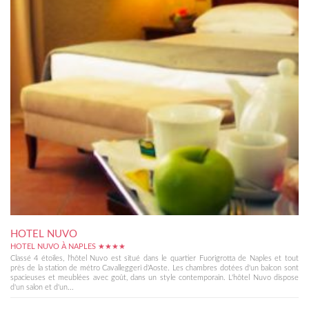
HOTEL NUVO
HOTEL NUVO À NAPLES ★★★★
Classé 4 étoiles, l'hôtel Nuvo est situé dans le quartier Fuorigrotta de Naples et tout
près de la station de métro Cavalleggeri d'Aoste. Les chambres dotées d'un balcon sont
spacieuses et meublées avec goût, dans un style contemporain. L'hôtel Nuvo dispose
d'un salon et d'un...