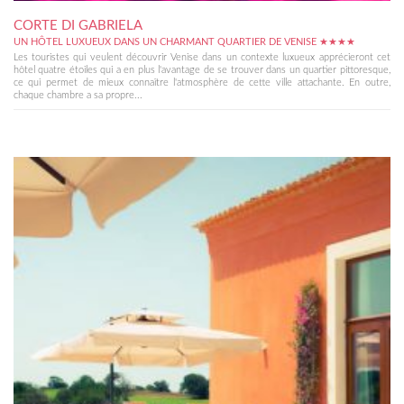
CORTE DI GABRIELA
UN HÔTEL LUXUEUX DANS UN CHARMANT QUARTIER DE VENISE ★★★★
Les touristes qui veulent découvrir Venise dans un contexte luxueux apprécieront cet
hôtel quatre étoiles qui a en plus l'avantage de se trouver dans un quartier pittoresque,
ce qui permet de mieux connaître l'atmosphère de cette ville attachante. En outre,
chaque chambre a sa propre...