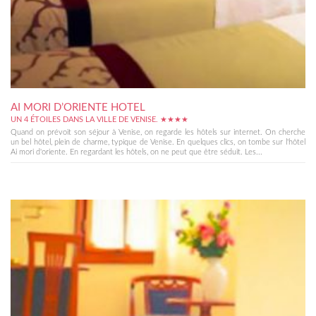
AI MORI D’ORIENTE HOTEL
UN 4 ÉTOILES DANS LA VILLE DE VENISE. ★★★★
Quand on prévoit son séjour à Venise, on regarde les hôtels sur internet. On cherche
un bel hôtel, plein de charme, typique de Venise. En quelques clics, on tombe sur l'hôtel
Ai mori d'oriente. En regardant les hôtels, on ne peut que être séduit. Les...