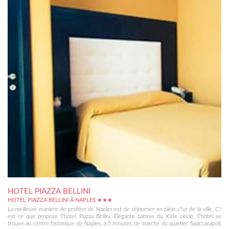
HOTEL PIAZZA BELLINI
HOTEL PIAZZA BELLINI À NAPLES ★★★
La meilleure manière de profiter de Naples est de séjourner en plein c?ur de la ville. C?
est ce que propose l?hôtel Piazza Bellini. Élégante bâtisse du XVIe siècle, l?hôtel se
trouve au centre historique de Naples, à 5 minutes de marche du quartier Spaccanapoli,