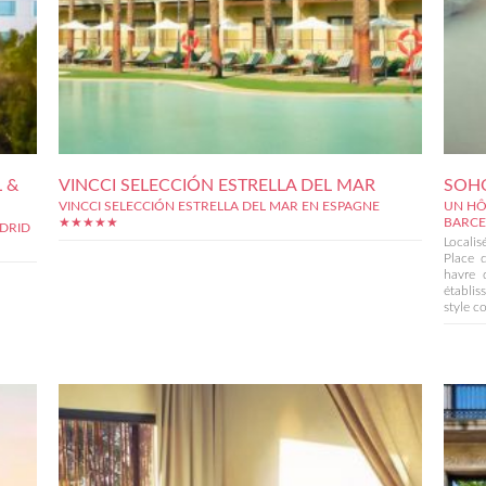
 &
VINCCI SELECCIÓN ESTRELLA DEL MAR
SOH
VINCCI SELECCIÓN ESTRELLA DEL MAR EN ESPAGNE
UN HÔ
★★★★★
BARC
DRID
Localis
Place 
havre 
établi
style c