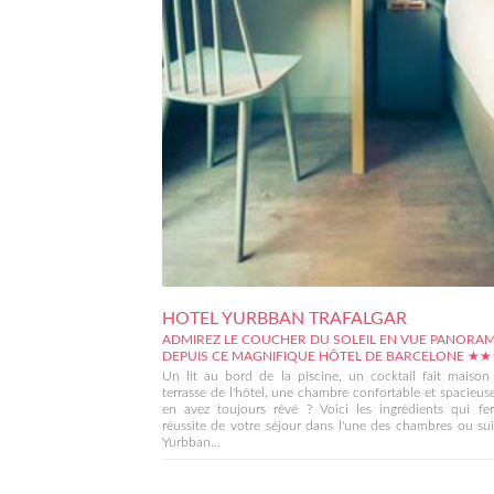
HOTEL YURBBAN TRAFALGAR
ADMIREZ LE COUCHER DU SOLEIL EN VUE PANORA
DEPUIS CE MAGNIFIQUE HÔTEL DE BARCELONE ★
Un lit au bord de la piscine, un cocktail fait maison
terrasse de l'hôtel, une chambre confortable et spacieus
en avez toujours rêvé ? Voici les ingrédients qui fer
réussite de votre séjour dans l'une des chambres ou su
Yurbban...