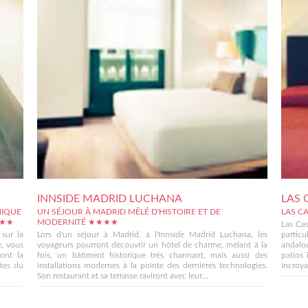
INNSIDE MADRID LUCHANA
LAS 
MIQUE
UN SÉJOUR À MADRID MÊLÉ D'HISTOIRE ET DE
LAS C
★★★
MODERNITÉ ★★★★
Las Cas
 sur la
Lors d'un séjour à Madrid, à l'Innside Madrid Luchana, les
particu
e, vous
voyageurs pourront découvrir un hôtel de charme, mêlant à la
andalou
ont la
fois, un bâtiment historique très charmant, mais aussi des
patios 
ites du
installations modernes à la pointe des dernières technologies.
incroya
Son restaurant et sa terrasse raviront avec leur...