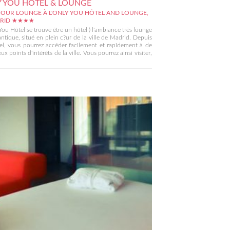
 YOU HOTEL & LOUNGE
JOUR LOUNGE À L'ONLY YOU HÔTEL AND LOUNGE,
DRID ★★★★
You Hôtel se trouve être un hôtel ) l'ambiance très lounge
ntique, situé en plein c?ur de la ville de Madrid. Depuis
el, vous pourrez accéder facilement et rapidement à de
x points d'intérêts de la ville. Vous pourrez ainsi visiter,