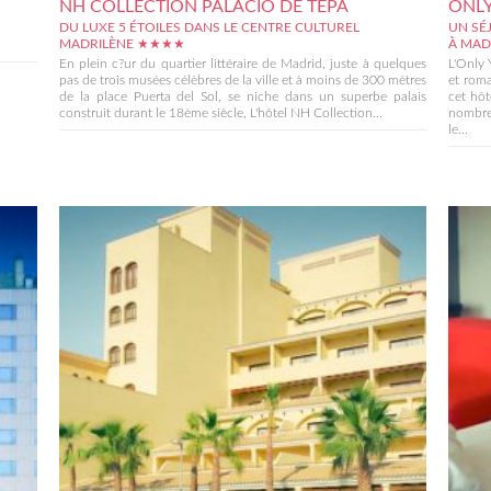
NH COLLECTION PALACIO DE TEPA
ONLY
DU LUXE 5 ÉTOILES DANS LE CENTRE CULTUREL
UN SÉ
MADRILÈNE ★★★★
À MA
En plein c?ur du quartier littéraire de Madrid, juste à quelques
L'Only 
pas de trois musées célèbres de la ville et à moins de 300 mètres
et roma
de la place Puerta del Sol, se niche dans un superbe palais
cet hôt
construit durant le 18ème siècle, L'hôtel NH Collection...
nombreu
le...