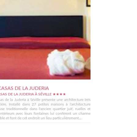
CASAS DE LA JUDERIA
ASAS DE LA JUDERIA À SÉVILLE ★★★★
as de la Juderia à Séville présente une architecture très
lière. Installé dans 27 petites maisons à l'architecture
se traditionnelle dans l'ancien quartier juif, ruelles et
intérieurs avec leurs fontaines lui confèrent un charme
ble et font de cet endroit un lieu particulièrement...