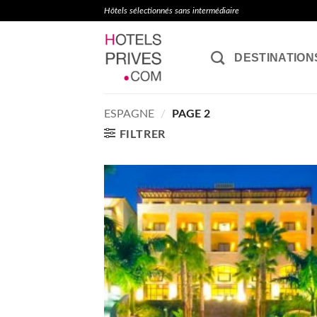
Passer
Hôtels sélectionnés sans intermédiaire
au
contenu
DESTINATION
ESPAGNE
/
PAGE 2
FILTRER