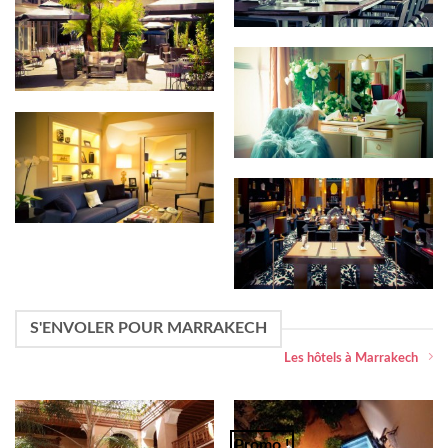
Renaissance Le Parc
Trocadero
Hôtel Ritz Paris
Hôtel Montaigne
Hyatt Regency Paris
Madeleine
S'ENVOLER POUR MARRAKECH
Les hôtels à Marrakech
Riad Sekkat : Votre riad à
Promo !