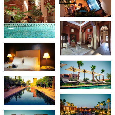
Marrakech en couple, en
Riad de Charme Convivial
famille ou entre amis
en Médina avec SPA,
Piscine, Jardin Terrasse à
la Vue Exceptionnelle
Dar Layyina
Riad Dar One
Dar Nanka & Spa
Beldi Country Club
Selman Marrakech