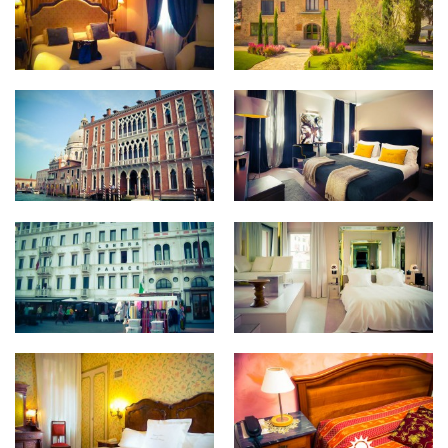
Hotel A La Commedia
AD Place Venice
Centurion Palace
Charming House DD.724
Hotel Londra Palace
PalazzinaG
Hotel Flora
Locanda Ca Zose