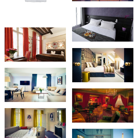
Hôtel Garden Saint
Martin
Hotel Saint Paul Rive
Gauche
Sofitel Paris Le Faubourg
Sofitel Paris Arc De
Triomphe
Victoria Palace Hôtel
W Paris Opéra