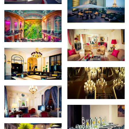
Shangri-La Hôtel Paris
Hotel Pershing Hall
Hôtel Plaza Athénée
Hôtel Prince De Galles
Le Royal Monceau
Raffles Paris
Hôtel Raphael
Renaissance Paris Arc De
Triomphe