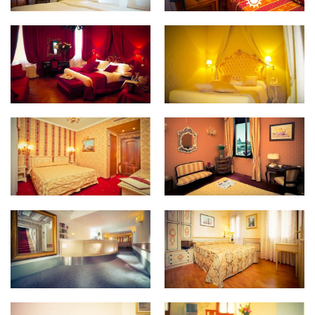
Albergo San Samuele
Hotel Al Duca di Venezia
Hotel American Dinesen
Locanda Vivaldi
Hotel Palazzo Vitturi
Hotel Al Piave