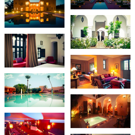
The Capaldi
Zaouia 44
Riad Dixneuf La Ksour
DAR 73
Dar Sabra
Dar Warda
Hotel La Renaissance