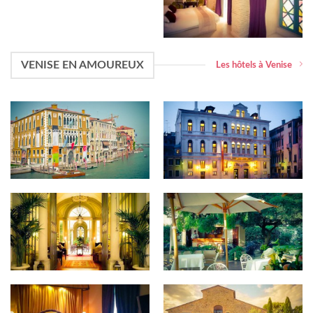
VENISE EN AMOUREUX
Les hôtels à Venise
Palazzo Sant’Angelo Sul
PALAZZO RUZZINI
Canal Grande
Luna Hotel Baglioni
Hotel Villa Mabapa