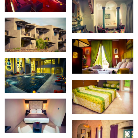
La Sultana Marrakech
Le Palais Paysan
Jardin d’Inès
Kenzi Club Agdal Medina
Eldorador Club Palmeraie
Palmeraie Resorts
Caravanserai