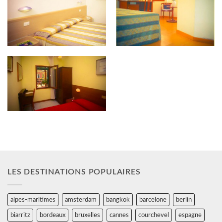
Hotel San Salvador
Ca’ Fontanea
Hotel Dalla Mora
LES DESTINATIONS POPULAIRES
alpes-maritimes
amsterdam
bangkok
barcelone
berlin
biarritz
bordeaux
bruxelles
cannes
courchevel
espagne