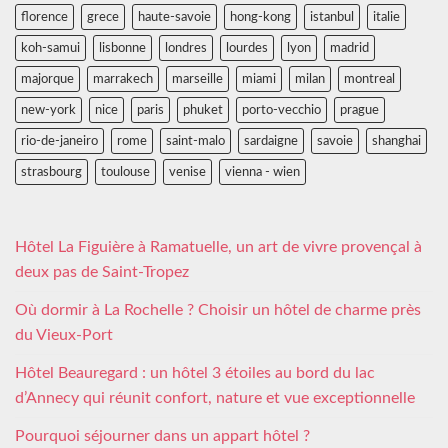
florence
grece
haute-savoie
hong-kong
istanbul
italie
koh-samui
lisbonne
londres
lourdes
lyon
madrid
majorque
marrakech
marseille
miami
milan
montreal
new-york
nice
paris
phuket
porto-vecchio
prague
rio-de-janeiro
rome
saint-malo
sardaigne
savoie
shanghai
strasbourg
toulouse
venise
vienna - wien
Hôtel La Figuière à Ramatuelle, un art de vivre provençal à
deux pas de Saint-Tropez
Où dormir à La Rochelle ? Choisir un hôtel de charme près
du Vieux-Port
Hôtel Beauregard : un hôtel 3 étoiles au bord du lac
d’Annecy qui réunit confort, nature et vue exceptionnelle
Pourquoi séjourner dans un appart hôtel ?